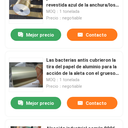
revestida azul de la anchura/los
0.18MM de 60 - del 1250MM
MOQ：1 tonelada
Precio：negotiable
Mejor precio
Contacto
Las bacterias antis cubrieron la
tira del papel de aluminio para la
acción de la aleta con el grueso
0.145M M
MOQ：1 tonelada
Precio：negotiable
Mejor precio
Contacto