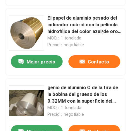
El papel de aluminio pesado del
indicador cubrió con la película
hidrofílica del color azul/de oro
para la acción de la aleta en aire
MOQ：1 tonelada
acondicionado
Precio：negotiable
Mejor precio
Contacto
genio de aluminio O de la tira de
En casa
la bobina del grueso de los
0.32MM con la superficie del
final del molino
MOQ：1 tonelada
Productos
Precio：negotiable
Los vídeos