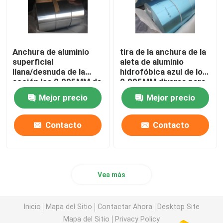
Anchura de aluminio
tira de la anchura de la
superficial
aleta de aluminio
llana/desnuda de la
hidrofóbica azul de los
acción los 0.095MM de
0.095MM diversa para
la aleta diversa
el aire acondicionado
Mejor precio
Mejor precio
Contacto
Contacto
Vea más
Inicio
Mapa del Sitio
Contactar Ahora
Desktop Site
Mapa del Sitio
Privacy Policy