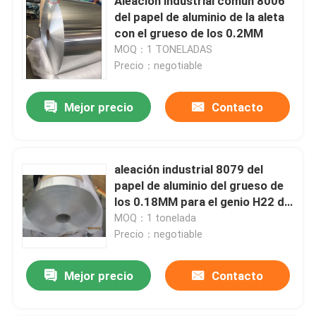
Aleación industrial común 8006
del papel de aluminio de la aleta
con el grueso de los 0.2MM
MOQ：1 TONELADAS
Precio：negotiable
Mejor precio
Contacto
aleación industrial 8079 del
papel de aluminio del grueso de
los 0.18MM para el genio H22 del
aire acondicionado
MOQ：1 tonelada
Precio：negotiable
Mejor precio
Contacto