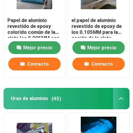
Papel de aluminio
el papel de aluminio
revestido de epoxy
revestido de epoxy de
colorido común de la
los 0.105MM para la
aleta los 0.095MM con
acción de la aleta
diversa anchura
cubrió azul/de oro
Mejor precio
Mejor precio
Contacto
Contacto
tiras de aluminio
(45)