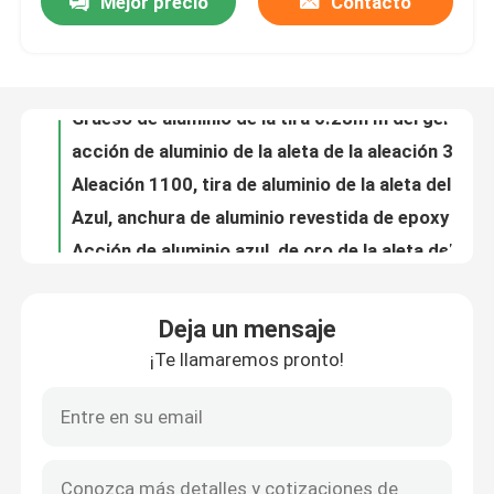
Mejor precio
Contacto
Grueso de aluminio de la tira 0.28m m del genio O para el cambiador de calor, condensador, evaporador
acción de aluminio de la aleta de la aleación 3102 de la bobina del final del molino del grueso de los 0.32MM en cambiador de calor
Espectáculo VR
Aleación 1100, tira de aluminio de la aleta del genio O para el cambiador de calor, condensador, grueso del evaporador 0.35m m
Azul, anchura de aluminio revestida de epoxy de oro de la tira los 0.095MM de la aleta diversa para el aire acondicionado
Sobre nosotros
Acción de aluminio azul, de oro de la aleta del grueso de la tira los 0.105MM en cambiador de calor
Tira de aluminio revestida de epoxy de oro de la aleta para diversa anchura del aire acondicionado 0.115m m
Recorrido por la fábrica
Grueso de aluminio revestido hidrofílico de epoxy de oro de la aleta 0.13m m para el aire acondicionado
Azul, epóxido de oro, tira de aluminio revestida hidrofílica de la aleta para el grueso del aire acondicionado 0.145m m
genio industrial O del papel de aluminio de los 0.09MM - de los 0.15MM para el tubo de aire flexible
Control de calidad
Aleación de aluminio de la tira del borde redondo 1350 grueso de los 0.20MM - de los 3.0MM para el transformador
Deja un mensaje
Acción de aluminio de la bobina redonda del borde grueso de los 0.20MM - de los 3.0MM para el transformador
Contacta con nosotros
¡Te llamaremos pronto!
3003, tira de aluminio H26 para la barra del espaciador de la ventana con la anchura XC del grueso x 20-60m m de 0.20mm-0.5m m
Gota de la esquina de la tira de aluminio del genio H19 con el grueso de los 0.20MM - de los 0.5MM
Noticias
Anchura de aluminio superficial llana/desnuda de la acción los 0.095MM de la aleta diversa
anchura cubierta color de la bobina de aluminio del grueso de los 0.115MM diversa con la capa hidrofóbica
Casos de trabajo