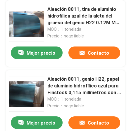
Aleación 8011, tira de aluminio
hidrofílica azul de la aleta del
grueso del genio H22 0.12M M
para la bobina del cambiador de
MOQ：1 tonelada
calor, bobina del condensador
Precio：negotiable
Mejor precio
Contacto
Aleación 8011, genio H22, papel
de aluminio hidrofílico azul para
Finstock 0,115 milímetros con la
diversa anchura para la bobina
MOQ：1 tonelada
de evaporador
Precio：negotiable
Mejor precio
Contacto