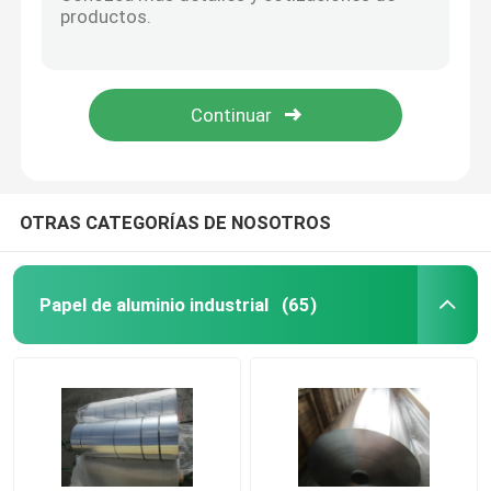
genio de aluminio cubierto color H22 de la bobina de los 0.12MM para el cambiador de calor
El color de aluminio de diversa anchura cubierto arrolla/bobina de aluminio pintada capa hidrofóbica
Solicitar una cita
El diverso color de la anchura cubrió la bobina de aluminio/0,145 milímetros de acción de aluminio azul de la bobina
Anchura de aluminio cubierta color de la bobina los 0.15MM del genio H22 diversa para la acción de la aleta
Papel de aluminio industrial
Aleta cubierta color del aluminio los 0.16MM de la bobina de la aleación 1100 en el evaporador, condensador
Papel de aluminio hidrofílico
OTRAS CATEGORÍAS DE NOSOTROS
Papel de aluminio revestido de epoxy
Papel de aluminio industrial
(65)
tiras de aluminio
Acción de aluminio de la aleta
Color de la bobina de aluminio recubierto