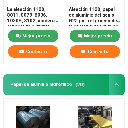
La aleación 1100,
Aleación 1100, papel
Bobina de aluminio del aire acondicionado
8011, 8079, 8006,
de aluminio del genio
1030B, 3102, modera
H22 para el grueso de
el papel de aluminio
la acción 0.105m m de
Hoja que suelda revestida de aluminio
H22 para la bobina de
la aleta, 50-1250m m
Mejor precio
Mejor precio
la acción 0.09-0.6mmx
Widthx C
60-1200mmx de la
aleta
Contacto
Contacto
Papel de aluminio hidrofílico
(20)